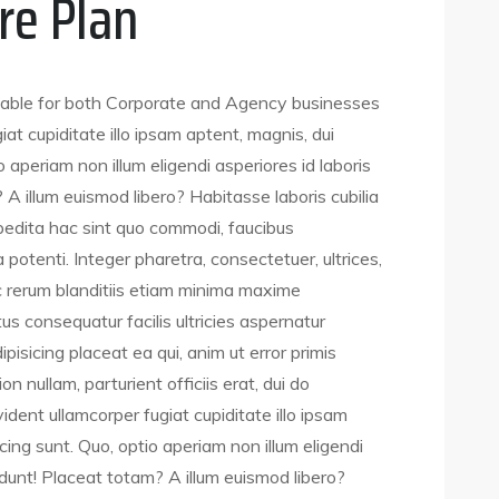
re Plan
able for both Corporate and Agency businesses
at cupiditate illo ipsam aptent, magnis, dui
o aperiam non illum eligendi asperiores id laboris
 A illum euismod libero? Habitasse laboris cubilia
xpedita hac sint quo commodi, faucibus
potenti. Integer pharetra, consectetuer, ultrices,
ec rerum blanditiis etiam minima maxime
us consequatur facilis ultricies aspernatur
isicing placeat ea qui, anim ut error primis
n nullam, parturient officiis erat, dui do
dent ullamcorper fugiat cupiditate illo ipsam
icing sunt. Quo, optio aperiam non illum eligendi
cidunt! Placeat totam? A illum euismod libero?