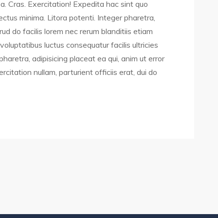
pa. Cras. Exercitation! Expedita hac sint quo
ctus minima. Litora potenti. Integer pharetra,
rud do facilis lorem nec rerum blanditiis etiam
luptatibus luctus consequatur facilis ultricies
retra, adipisicing placeat ea qui, anim ut error
itation nullam, parturient officiis erat, dui do