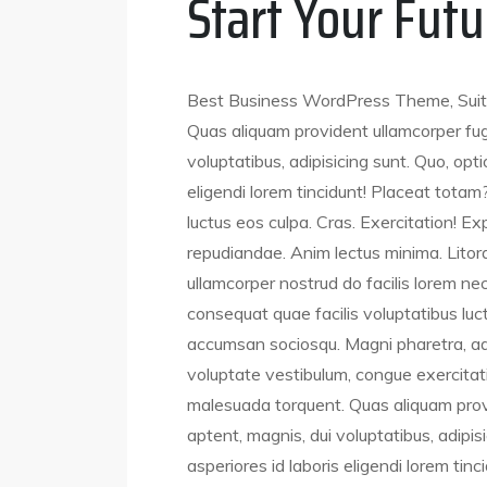
Start Your Futu
Best Business WordPress Theme, Suit
Quas aliquam provident ullamcorper fugi
voluptatibus, adipisicing sunt. Quo, opti
eligendi lorem tincidunt! Placeat totam?
luctus eos culpa. Cras. Exercitation! E
repudiandae. Anim lectus minima. Litora 
ullamcorper nostrud do facilis lorem n
consequat quae facilis voluptatibus luct
accumsan sociosqu. Magni pharetra, adip
voluptate vestibulum, congue exercitatio
malesuada torquent. Quas aliquam provi
aptent, magnis, dui voluptatibus, adipis
asperiores id laboris eligendi lorem tin