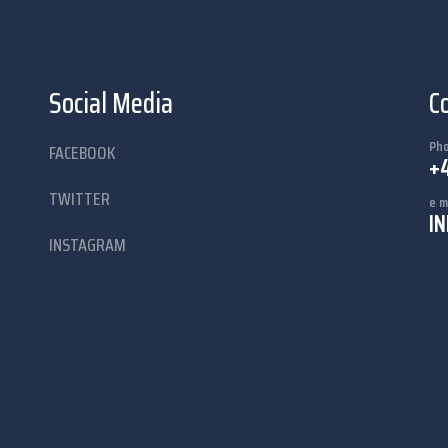
Social Media
C
Ph
FACEBOOK
+4
TWITTER
e m
I
INSTAGRAM