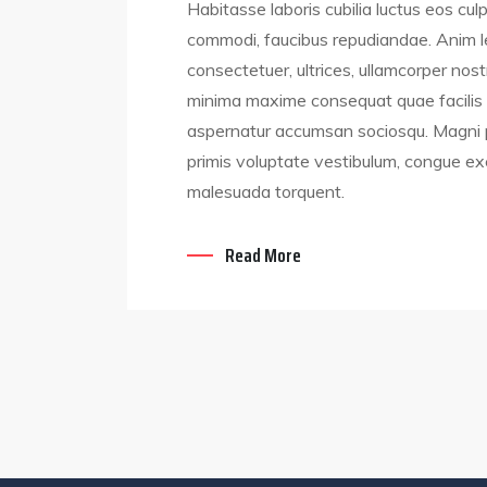
Habitasse laboris cubilia luctus eos cul
commodi, faucibus repudiandae. Anim le
consectetuer, ultrices, ullamcorper nost
minima maxime consequat quae facilis vo
aspernatur accumsan sociosqu. Magni pha
primis voluptate vestibulum, congue exerc
malesuada torquent.
Read More