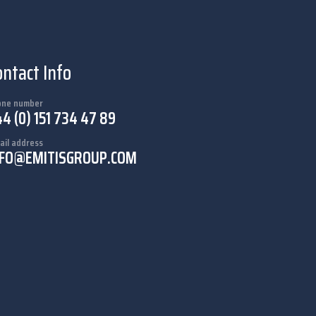
ontact Info
one number
4 (0) 151 734 47 89
ail address
NFO@EMITISGROUP.COM